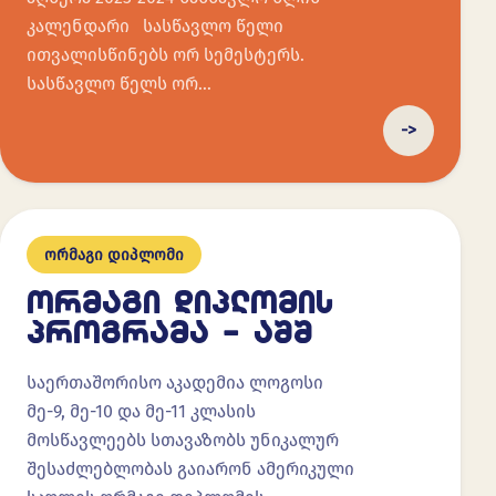
კალენდარი სასწავლო წელი
ითვალისწინებს ორ სემესტერს.
სასწავლო წელს ორ…
->
ორმაგი დიპლომი
ᲝᲠᲛᲐᲒᲘ ᲓᲘᲞᲚᲝᲛᲘᲡ
ᲞᲠᲝᲒᲠᲐᲛᲐ – ᲐᲨᲨ
საერთაშორისო აკადემია ლოგოსი
მე-9, მე-10 და მე-11 კლასის
მოსწავლეებს სთავაზობს უნიკალურ
შესაძლებლობას გაიარონ ამერიკული