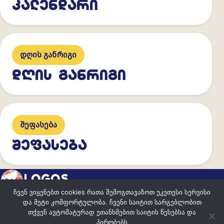
ᲙᲐᲚᲔᲜᲓᲐᲠᲘ
დღის განრიგი
ᲓᲦᲘᲡ ᲒᲐᲜᲠᲘᲒᲘ
შეფასება
ᲨᲔᲤᲐᲡᲔᲑᲐ
LOGOS
ჩვენ ვიყენებთ cookies რათა შემოგთავაზოთ უკეთესი სერვისი
და მეტი კომფორტულობა. ჩვენი საიტით სარგებლობით
ისწავლე იყო წარმატებული
თქვენ ავტომატურად ეთანხმებით საიტის წესებსა და
პირობებს