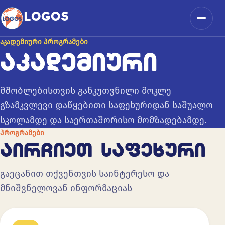
კონტენტზე გადასვლა
LOGOS
მენიუ
ᲐᲙᲐᲓᲔᲛᲘᲣᲠᲘ ᲞᲠᲝᲒᲠᲐᲛᲔᲑᲘ
ᲐᲙᲐᲓᲔᲛᲘᲣᲠᲘ
მშობლებისთვის განკუთვნილი მოკლე
გზამკვლევი დაწყებითი საფეხურიდან საშუალო
სკოლამდე და საერთაშორისო მომზადებამდე.
ᲞᲠᲝᲒᲠᲐᲛᲔᲑᲘ
ᲐᲘᲠᲩᲘᲔᲗ ᲡᲐᲤᲔᲮᲣᲠᲘ
გაეცანით თქვენთვის საინტერესო და
მნიშვნელოვან ინფორმაციას