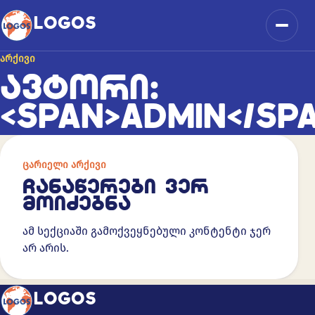
კონტენტზე გადასვლა
LOGOS
მენიუ
ᲐᲠᲥᲘᲕᲘ
ᲐᲕᲢᲝᲠᲘ:
<SPAN>ADMIN</SP
ᲪᲐᲠᲘᲔᲚᲘ ᲐᲠᲥᲘᲕᲘ
ᲩᲐᲜᲐᲬᲔᲠᲔᲑᲘ ᲕᲔᲠ
ᲛᲝᲘᲫᲔᲑᲜᲐ
ამ სექციაში გამოქვეყნებული კონტენტი ჯერ
არ არის.
LOGOS