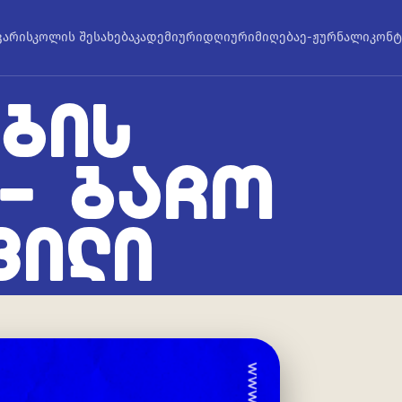
ვარი
სკოლის შესახებ
აკადემიური
დღიური
მიღება
ე-ჟურნალი
კონტ
ᲑᲘᲡ
 – ᲑᲐᲩᲝ
ᲕᲘᲚᲘ