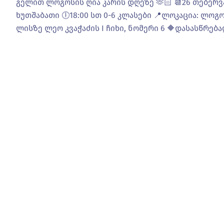
გელით ლოგოსის ღია კარის დღეზე 🫶🏻 📆26 თებერვ
ხუთშაბათი 🕕18:00 სთ 0-6 კლასები 📍ლოკაცია: ლოგო
ლისზე ლეო კვაჭაძის I ჩიხი, ნომერი 6 🔶დასასწრება