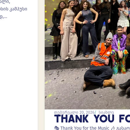
ალი,
სის კამპუსი
დ,…
თებერვალი 20, 2026
სიახლე
THANK YOU F
🎭 Thank You for the Music 🎶 გ