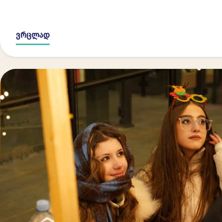
ვრცლად