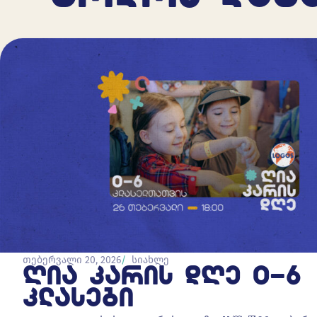
თებერვალი 20, 2026
სიახლე
ᲦᲘᲐ ᲙᲐᲠᲘᲡ ᲓᲦᲔ 0-6
ᲙᲚᲐᲡᲔᲑᲘ