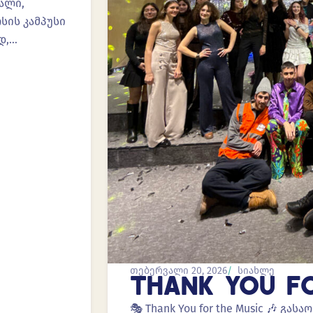
ალი,
სის კამპუსი
დ,…
თებერვალი 20, 2026
სიახლე
THANK YOU F
🎭 Thank You for the Music 🎶 გ