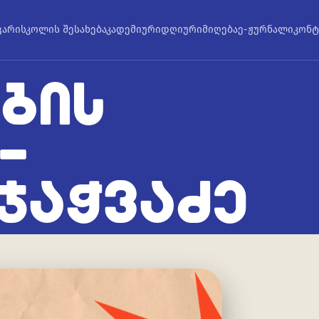
ვარი
სკოლის შესახებ
აკადემიური
დღიური
მიღება
ე-ჟურნალი
კონტ
ᲑᲘᲡ
–
ᲯᲐᲭᲕᲐᲫᲔ