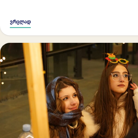
ვრცლად