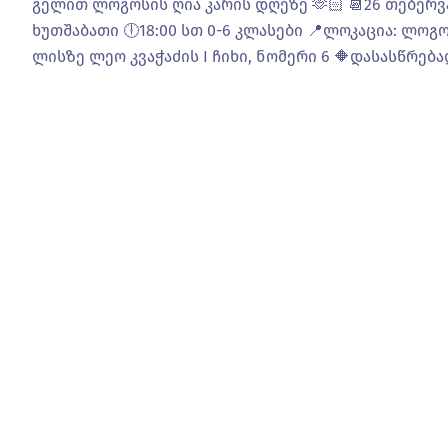
გელით ლოგოსის ღია კარის დღეზე 🫶🏻 📆26 თებერვ
ხუთშაბათი 🕕18:00 სთ 0-6 კლასები 📍ლოკაცია: ლოგო
ლისზე ლეო კვაჭაძის I ჩიხი, ნომერი 6 🔶დასასწრება