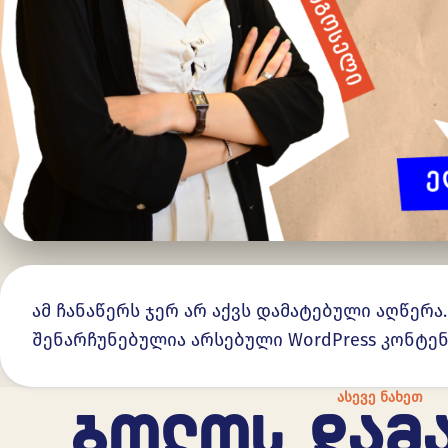
ამ ჩანაწერს ჯერ არ აქვს დამატებული აღწერა
შენარჩუნებულია არსებული WordPress კონტე
ᲐᲡᲔᲕᲔ ᲜᲐᲮᲔᲗ
ᲑᲝᲚᲝᲡ ᲓᲐᲛ