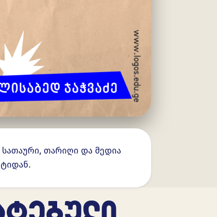
. სათაური, თარიღი და მედია
ნტიდან.
ᲐᲢᲔᲑᲣᲚᲘ