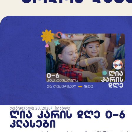
თებერვალი 20, 2026
სიახლე
ᲦᲘᲐ ᲙᲐᲠᲘᲡ ᲓᲦᲔ 0-6
ᲙᲚᲐᲡᲔᲑᲘ