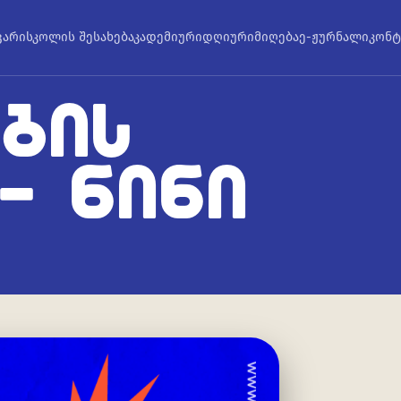
ვარი
სკოლის შესახებ
აკადემიური
დღიური
მიღება
ე-ჟურნალი
კონტ
ᲑᲘᲡ
– ᲜᲘᲜᲘ