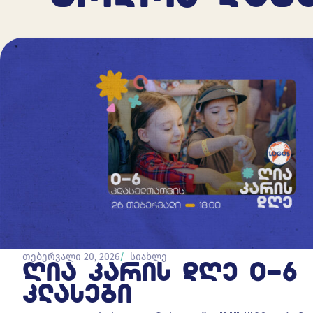
თებერვალი 20, 2026
სიახლე
ᲦᲘᲐ ᲙᲐᲠᲘᲡ ᲓᲦᲔ 0-6
ᲙᲚᲐᲡᲔᲑᲘ