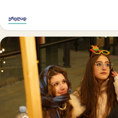
ვრცლად