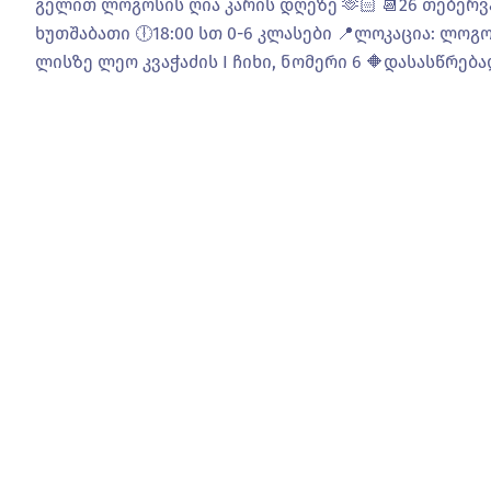
გელით ლოგოსის ღია კარის დღეზე 🫶🏻 📆26 თებერვ
ხუთშაბათი 🕕18:00 სთ 0-6 კლასები 📍ლოკაცია: ლოგო
ლისზე ლეო კვაჭაძის I ჩიხი, ნომერი 6 🔶დასასწრება