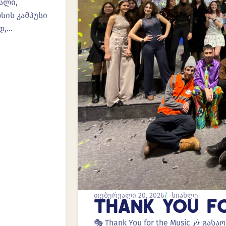
ალი,
სის კამპუსი
დ,…
თებერვალი 20, 2026
სიახლე
THANK YOU F
🎭 Thank You for the Music 🎶 გ