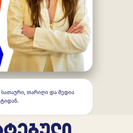
. სათაური, თარიღი და მედია
ნტიდან.
ᲐᲢᲔᲑᲣᲚᲘ