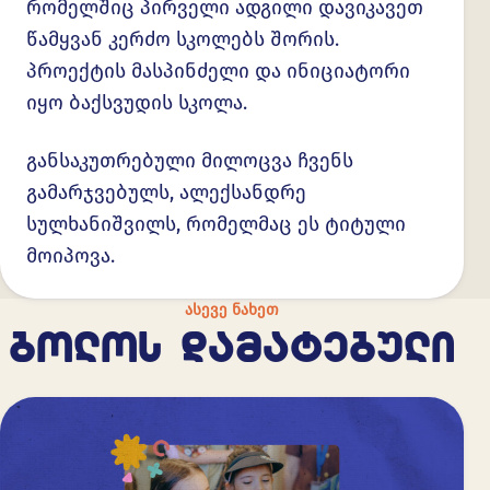
რომელშიც პირველი ადგილი დავიკავეთ
წამყვან კერძო სკოლებს შორის.
პროექტის მასპინძელი და ინიციატორი
იყო ბაქსვუდის სკოლა.
განსაკუთრებული მილოცვა ჩვენს
გამარჯვებულს, ალექსანდრე
სულხანიშვილს, რომელმაც ეს ტიტული
მოიპოვა.
ᲐᲡᲔᲕᲔ ᲜᲐᲮᲔᲗ
ᲑᲝᲚᲝᲡ ᲓᲐᲛᲐᲢᲔᲑᲣᲚᲘ