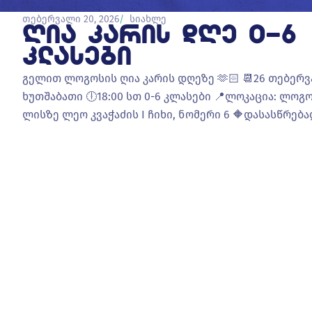
თებერვალი 20, 2026
სიახლე
ᲦᲘᲐ ᲙᲐᲠᲘᲡ ᲓᲦᲔ 0-6
ᲙᲚᲐᲡᲔᲑᲘ
გელით ლოგოსის ღია კარის დღეზე 🫶🏻 📆26 თებერვ
ხუთშაბათი 🕕18:00 სთ 0-6 კლასები 📍ლოკაცია: ლოგო
ლისზე ლეო კვაჭაძის I ჩიხი, ნომერი 6 🔶დასასწრება