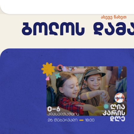
ᲐᲡᲔᲕᲔ ᲜᲐᲮᲔᲗ
ᲑᲝᲚᲝᲡ ᲓᲐᲛ