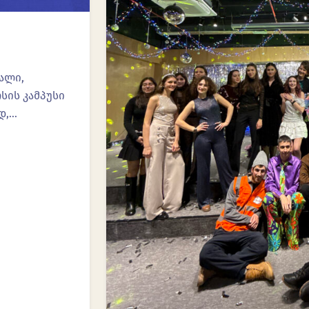
ალი,
სის კამპუსი
დ,…