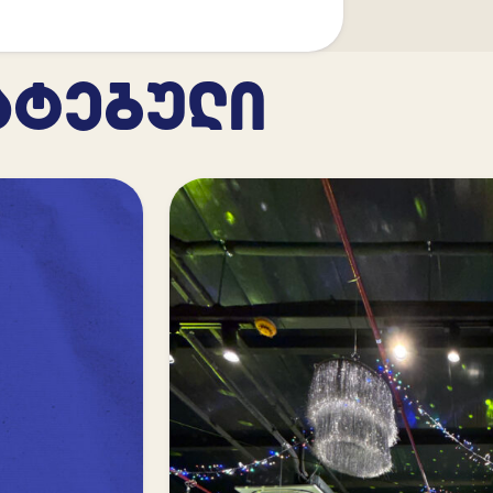
ᲐᲢᲔᲑᲣᲚᲘ