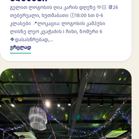
გელით ლოგოსის ღია კარის დღეზე 🫶🏻 📆26
თებერვალი, ხუთშაბათი 🕕18:00 სთ 0-6
კლასები 📍ლოკაცია: ლოგოსის კამპუსი
ლისზე ლეო კვაჭაძის I ჩიხი, ნომერი 6
🔶დასასწრებად,…
ვრცლად