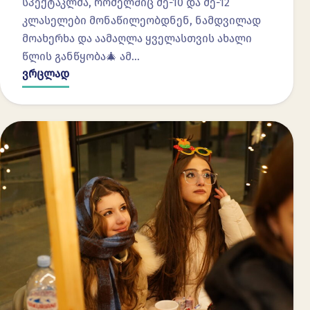
სპექტაკლმა, რომელშიც მე-10 და მე-12
კლასელები მონაწილეობდნენ, ნამდვილად
მოახერხა და აამაღლა ყველასთვის ახალი
წლის განწყობა🎄 ამ…
ვრცლად