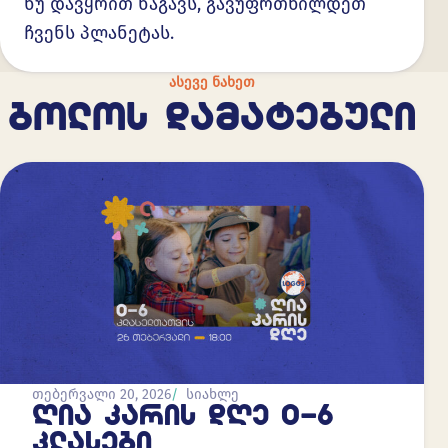
ნუ დავყრით ნაგავს, გავუფრთხილდეთ
ჩვენს პლანეტას.
ᲐᲡᲔᲕᲔ ᲜᲐᲮᲔᲗ
ᲑᲝᲚᲝᲡ ᲓᲐᲛᲐᲢᲔᲑᲣᲚᲘ
თებერვალი 20, 2026
სიახლე
ᲦᲘᲐ ᲙᲐᲠᲘᲡ ᲓᲦᲔ 0-6
ᲙᲚᲐᲡᲔᲑᲘ