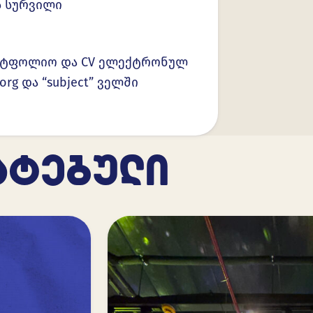
ს სურვილი
ორტფოლიო და CV ელექტრონულ
org და “subject” ველში
ᲐᲢᲔᲑᲣᲚᲘ