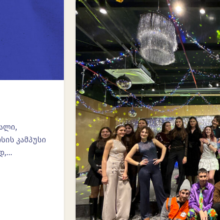
ალი,
სის კამპუსი
დ,…