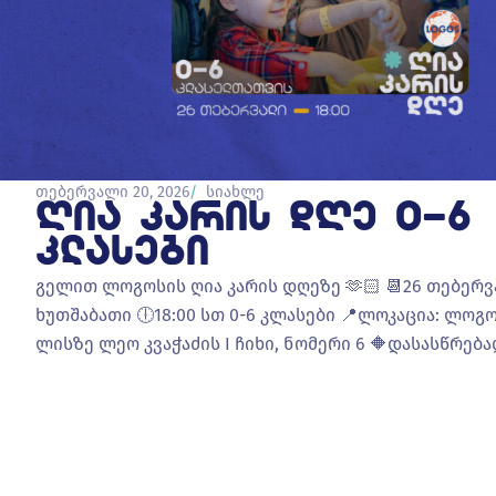
თებერვალი 20, 2026
სიახლე
ᲦᲘᲐ ᲙᲐᲠᲘᲡ ᲓᲦᲔ 0-6
ᲙᲚᲐᲡᲔᲑᲘ
გელით ლოგოსის ღია კარის დღეზე 🫶🏻 📆26 თებერვ
ხუთშაბათი 🕕18:00 სთ 0-6 კლასები 📍ლოკაცია: ლოგო
ლისზე ლეო კვაჭაძის I ჩიხი, ნომერი 6 🔶დასასწრება