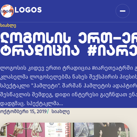
კონტენტზე გადასვლა
LOGOS
მენიუ
ᲡᲘᲐᲮᲚᲔ
ᲚᲝᲒᲝᲡᲘᲡ ᲔᲠᲗ-Ე
ᲢᲠᲐᲓᲘᲪᲘᲐ #ᲘᲐᲠ
ლოგოსის კიდევ ერთი ტრადიცია #იარეთეატრში გ
კლასელმა ლოგოსელებმა ნახეს შექსპირის პიესი
სპექტაკლი "ჰამლეტი". შარშან ჰამლეტის ადაპტი
შესწავლის შემდეგ, დიდი ინტერესი გაუჩნდათ ენ
დადგმაც. სპექტაკლმა…
ოქტომბერი 15, 2019
სიახლე