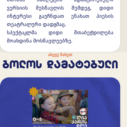
ვერსიის შესწავლის შემდეგ, დიდი
ინტერესი გაუჩნდათ ენახათ პიესის
თეატრალური დადგმაც.
სპექტაკლმა დიდი შთაბეჭდილება
მოახდინა მოსწავლეებზე.
ᲐᲡᲔᲕᲔ ᲜᲐᲮᲔᲗ
ᲑᲝᲚᲝᲡ ᲓᲐᲛᲐᲢᲔᲑᲣᲚᲘ