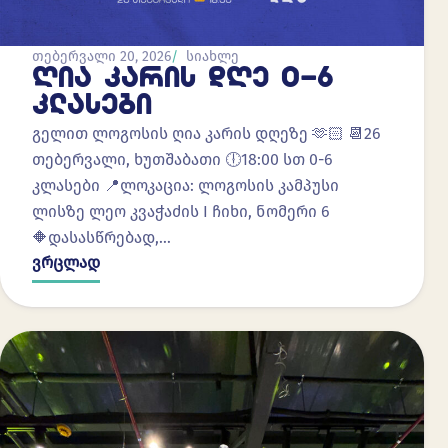
თებერვალი 20, 2026
სიახლე
ᲦᲘᲐ ᲙᲐᲠᲘᲡ ᲓᲦᲔ 0-6
ᲙᲚᲐᲡᲔᲑᲘ
გელით ლოგოსის ღია კარის დღეზე 🫶🏻 📆26
თებერვალი, ხუთშაბათი 🕕18:00 სთ 0-6
კლასები 📍ლოკაცია: ლოგოსის კამპუსი
ლისზე ლეო კვაჭაძის I ჩიხი, ნომერი 6
🔶დასასწრებად,…
ვრცლად