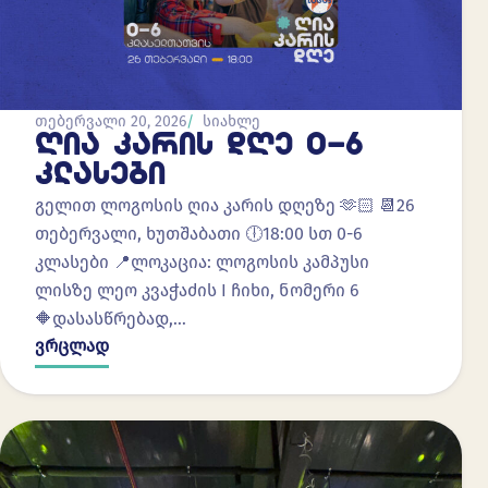
თებერვალი 20, 2026
სიახლე
ᲦᲘᲐ ᲙᲐᲠᲘᲡ ᲓᲦᲔ 0-6
ᲙᲚᲐᲡᲔᲑᲘ
გელით ლოგოსის ღია კარის დღეზე 🫶🏻 📆26
თებერვალი, ხუთშაბათი 🕕18:00 სთ 0-6
კლასები 📍ლოკაცია: ლოგოსის კამპუსი
ლისზე ლეო კვაჭაძის I ჩიხი, ნომერი 6
🔶დასასწრებად,…
ვრცლად