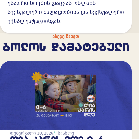
უსაფრთხოების დაცვას ონლაინ
სექსუალური ძალადობისა და სექსუალური
ექსპლუატაციისგან.
ᲐᲡᲔᲕᲔ ᲜᲐᲮᲔᲗ
ᲑᲝᲚᲝᲡ ᲓᲐᲛᲐᲢᲔᲑᲣᲚᲘ
თებერვალი 20, 2026
სიახლე