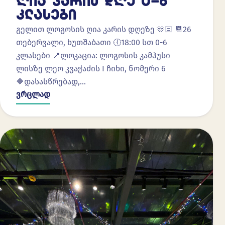
ᲦᲘᲐ ᲙᲐᲠᲘᲡ ᲓᲦᲔ 0-6
ᲙᲚᲐᲡᲔᲑᲘ
გელით ლოგოსის ღია კარის დღეზე 🫶🏻 📆26
თებერვალი, ხუთშაბათი 🕕18:00 სთ 0-6
კლასები 📍ლოკაცია: ლოგოსის კამპუსი
ლისზე ლეო კვაჭაძის I ჩიხი, ნომერი 6
🔶დასასწრებად,…
ვრცლად