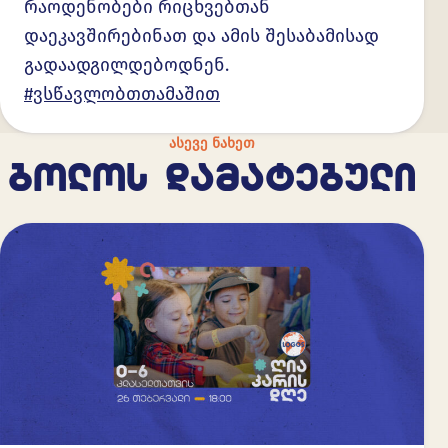
რაოდენობები რიცხვებთან
დაეკავშირებინათ და ამის შესაბამისად
გადაადგილდებოდნენ.
#ვსწავლობთთამაშით
ᲐᲡᲔᲕᲔ ᲜᲐᲮᲔᲗ
ᲑᲝᲚᲝᲡ ᲓᲐᲛᲐᲢᲔᲑᲣᲚᲘ