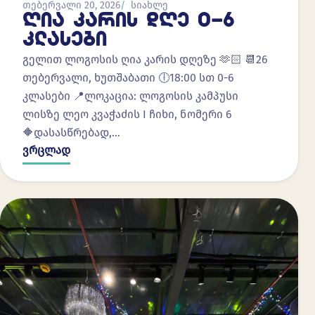
თებერვალი 20, 2026
სიახლე
ᲦᲘᲐ ᲙᲐᲠᲘᲡ ᲓᲦᲔ 0-6
ᲙᲚᲐᲡᲔᲑᲘ
გელით ლოგოსის ღია კარის დღეზე 🫶🏻 📆26
თებერვალი, ხუთშაბათი 🕕18:00 სთ 0-6
კლასები 📍ლოკაცია: ლოგოსის კამპუსი
ლისზე ლეო კვაჭაძის I ჩიხი, ნომერი 6
🔶დასასწრებად,…
ვრცლად