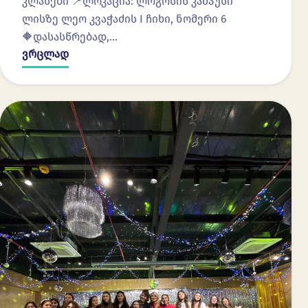
კლასები 📍ლოკაცია: ლოგოსის კამპუსი
ლისზე ლეო კვაჭაძის I ჩიხი, ნომერი 6
🔶დასასწრებად,…
ვრცლად