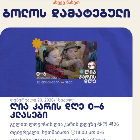
ᲐᲡᲔᲕᲔ ᲜᲐᲮᲔᲗ
ᲑᲝᲚᲝᲡ ᲓᲐᲛᲐᲢᲔᲑᲣᲚᲘ
თებერვალი 20, 2026
სიახლე
ᲦᲘᲐ ᲙᲐᲠᲘᲡ ᲓᲦᲔ 0-6
ᲙᲚᲐᲡᲔᲑᲘ
გელით ლოგოსის ღია კარის დღეზე 🫶🏻 📆26
თებერვალი, ხუთშაბათი 🕕18:00 სთ 0-6