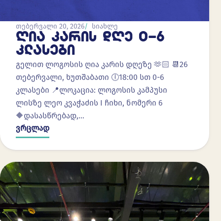
თებერვალი 20, 2026
სიახლე
ᲦᲘᲐ ᲙᲐᲠᲘᲡ ᲓᲦᲔ 0-6
ᲙᲚᲐᲡᲔᲑᲘ
გელით ლოგოსის ღია კარის დღეზე 🫶🏻 📆26
თებერვალი, ხუთშაბათი 🕕18:00 სთ 0-6
კლასები 📍ლოკაცია: ლოგოსის კამპუსი
ლისზე ლეო კვაჭაძის I ჩიხი, ნომერი 6
🔶დასასწრებად,…
ვრცლად