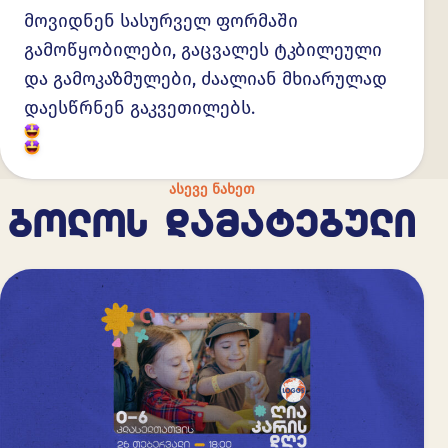
მოვიდნენ სასურველ ფორმაში
გამოწყობილები, გაცვალეს ტკბილეული
და გამოკაზმულები, ძაალიან მხიარულად
დაესწრნენ გაკვეთილებს.
ᲐᲡᲔᲕᲔ ᲜᲐᲮᲔᲗ
ᲑᲝᲚᲝᲡ ᲓᲐᲛᲐᲢᲔᲑᲣᲚᲘ