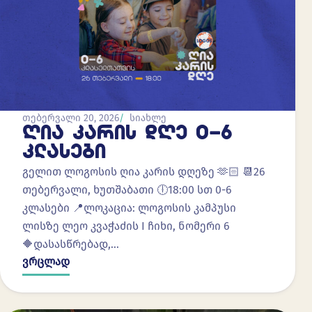
თებერვალი 20, 2026
სიახლე
ᲦᲘᲐ ᲙᲐᲠᲘᲡ ᲓᲦᲔ 0-6
ᲙᲚᲐᲡᲔᲑᲘ
გელით ლოგოსის ღია კარის დღეზე 🫶🏻 📆26
თებერვალი, ხუთშაბათი 🕕18:00 სთ 0-6
კლასები 📍ლოკაცია: ლოგოსის კამპუსი
ლისზე ლეო კვაჭაძის I ჩიხი, ნომერი 6
🔶დასასწრებად,…
ვრცლად