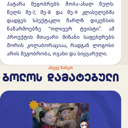
პატარა მეგობრებს შობა-ახალ წელს.
წელს მე-7, მე-8 და მე-9 კლასელებმა
დადგეს სპექტაკლი ჩარლზ დიკენსის
ნაწარმოებზე “ოლივერ ტვისტი”. ამ
პროექტის მთავარი მიზანი საფეხურებს
შორის კოლაბორაციაა, რადგან ლოგოსი
არის მეგობრობა, ოჯახი და სიყვარული.
ᲐᲡᲔᲕᲔ ᲜᲐᲮᲔᲗ
ᲑᲝᲚᲝᲡ ᲓᲐᲛᲐᲢᲔᲑᲣᲚᲘ