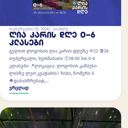
თებერვალი 20, 2026
სიახლე
ᲦᲘᲐ ᲙᲐᲠᲘᲡ ᲓᲦᲔ 0-6
ᲙᲚᲐᲡᲔᲑᲘ
გელით ლოგოსის ღია კარის დღეზე 🫶🏻 📆26
თებერვალი, ხუთშაბათი 🕕18:00 სთ 0-6
კლასები 📍ლოკაცია: ლოგოსის კამპუსი
ლისზე ლეო კვაჭაძის I ჩიხი, ნომერი 6
🔶დასასწრებად,…
ვრცლად