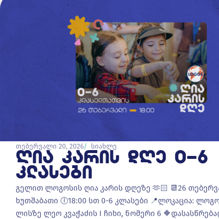
თებერვალი 20, 2026
სიახლე
ᲦᲘᲐ ᲙᲐᲠᲘᲡ ᲓᲦᲔ 0-6
ᲙᲚᲐᲡᲔᲑᲘ
გელით ლოგოსის ღია კარის დღეზე 🫶🏻 📆26 თებერვ
ხუთშაბათი 🕕18:00 სთ 0-6 კლასები 📍ლოკაცია: ლოგო
ლისზე ლეო კვაჭაძის I ჩიხი, ნომერი 6 🔶დასასწრება