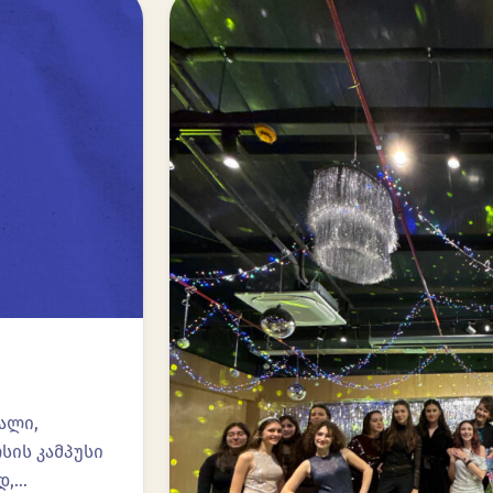
ალი,
სის კამპუსი
დ,…