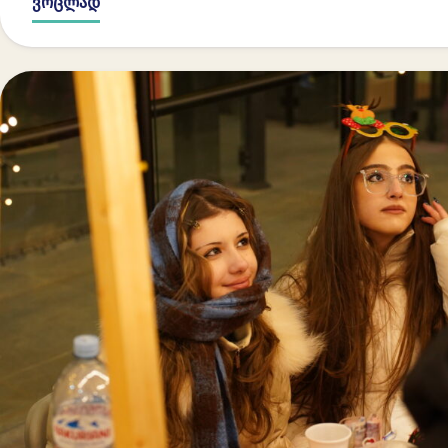
ვრცლად