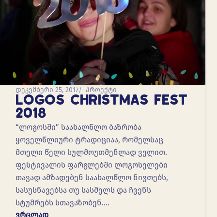
დეკემბერი 25, 2017
პროექტი
LOGOS CHRISTMAS FEST
2018
“ლოგოსში” საახალწლო ბაზრობა
ყოველწლიური ტრადიციაა, რომელსაც
მთელი წელი სულმოუთმენლად ველით.
ფესტივალის ფარგლებში ლოგოსელები
თავად ამზადებენ საახალწლო ნივთებს,
სასუსნავებსა თუ სასმელს და ჩვენს
სტუმრებს სთავაზობენ.…
ვრცლად