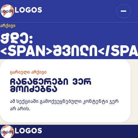
კონტენტზე გადასვლა
LOGOS
მენიუ
ᲐᲠᲥᲘᲕᲘ
ᲭᲓᲔ:
<SPAN>ᲨᲕᲘᲚᲘ</SP
ᲪᲐᲠᲘᲔᲚᲘ ᲐᲠᲥᲘᲕᲘ
ᲩᲐᲜᲐᲬᲔᲠᲔᲑᲘ ᲕᲔᲠ
ᲛᲝᲘᲫᲔᲑᲜᲐ
ამ სექციაში გამოქვეყნებული კონტენტი ჯერ
არ არის.
LOGOS