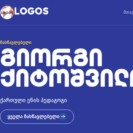
კონტენტზე გადასვლა
LOGOS
მთა
ᲛᲐᲡᲬᲐᲕᲚᲔᲑᲔᲚᲘ
ᲒᲘᲝᲠᲒᲘ
ᲥᲘᲢᲝᲨᲕᲘᲚ
ქართული ენის პედაგოგი
ყველა მასწავლებელი
->