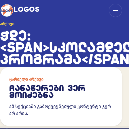
კონტენტზე გადასვლა
LOGOS
მენიუ
ᲐᲠᲥᲘᲕᲘ
ᲭᲓᲔ:
<SPAN>ᲡᲙᲝᲚᲐᲛᲓᲔ
ᲞᲠᲝᲒᲠᲐᲛᲐ</SPAN
ᲪᲐᲠᲘᲔᲚᲘ ᲐᲠᲥᲘᲕᲘ
ᲩᲐᲜᲐᲬᲔᲠᲔᲑᲘ ᲕᲔᲠ
ᲛᲝᲘᲫᲔᲑᲜᲐ
ამ სექციაში გამოქვეყნებული კონტენტი ჯერ
არ არის.